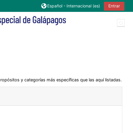
Español - Internacional ‎(es)‎
Entrar
Sele
ropósitos y categorías más específicas que las aquí listadas.